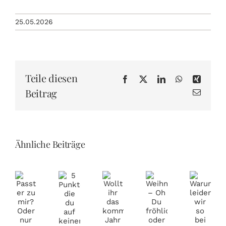
25.05.2026
Teile diesen
Facebook
X
LinkedIn
WhatsApp
Xing
Beitrag
E-
Mail
Wollt
Ähnliche Beiträge
Passt
Weihnachten
5
ihr
er
Waru
–
Punkte
das
zu
leiden
Oh
die
kommende
mir?
wir
Du
du
Jahr
Oder
so
fröhliche
auf
2026
nur