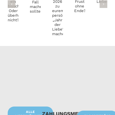
bei
oder
keinen
zu
ein
Liebe
Frust
Fall
eurem
bisschen?
ohne
machen
persönlichen
Oder
Ende?
solltest
„Jahr
überhaupt
der
nicht?
Liebe“
machen?
ALLE
ZAHLUNGSMETHODEN