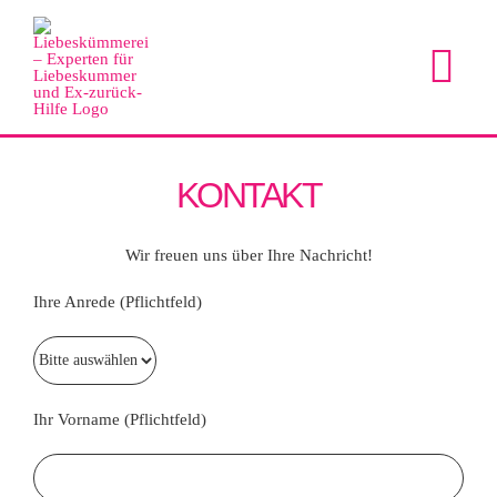
Zum
Inhalt
springen
Tog
Nav
HOME
KONTAKT
BERATER
Wir freuen uns über Ihre Nachricht!
BERATUNGSTHEMEN
Ihre Anrede (Pflichtfeld)
NEU BEI UNS?
Ihr Vorname (Pflichtfeld)
REGISTRIERUNG