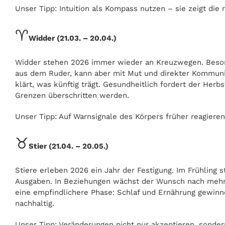
Unser Tipp: Intuition als Kompass nutzen – sie zeigt die 
♈
Widder (21.03. – 20.04.)
Widder stehen 2026 immer wieder an Kreuzwegen. Besonde
aus dem Ruder, kann aber mit Mut und direkter Kommunik
klärt, was künftig trägt. Gesundheitlich fordert der He
Grenzen überschritten werden.
Unser Tipp: Auf Warnsignale des Körpers früher reagiere
♉
Stier (21.04. – 20.05.)
Stiere erleben 2026 ein Jahr der Festigung. Im Frühling 
Ausgaben. In Beziehungen wächst der Wunsch nach mehr V
eine empfindlichere Phase: Schlaf und Ernährung gewinne
nachhaltig.
Unser Tipp: Veränderungen nicht nur akzeptieren, sonder