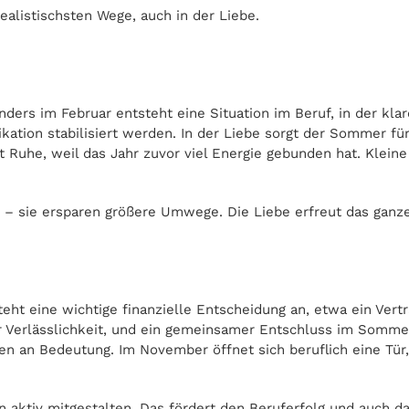
realistischsten Wege, auch in der Liebe.
rs im Februar entsteht eine Situation im Beruf, in der klar
ation stabilisiert werden. In der Liebe sorgt der Sommer fü
rbst Ruhe, weil das Jahr zuvor viel Energie gebunden hat. Kl
n – sie ersparen größere Umwege. Die Liebe erfreut das ganze
steht eine wichtige finanzielle Entscheidung an, etwa ein Ve
erlässlichkeit, und ein gemeinsamer Entschluss im Sommer b
n an Bedeutung. Im November öffnet sich beruflich eine Tür, 
n aktiv mitgestalten. Das fördert den Beruferfolg und auch d