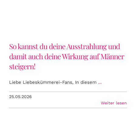
Männer steigern!
ÜBER UNS
MAGAZIN
So kannst du deine Ausstrahlung und
damit auch deine Wirkung auf Männer
HOROSKOP
steigern!
KONTAKT
Liebe Liebeskümmerei-Fans, In diesem
...
LOGIN
25.05.2026
Weiter lesen