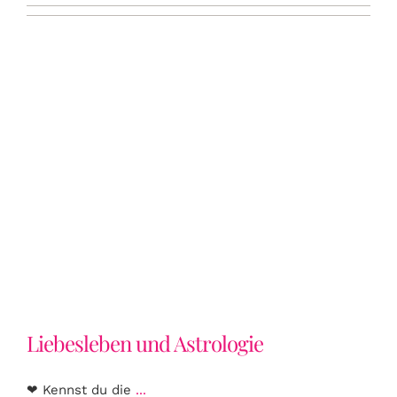
ÜBER UNS
MAGAZIN
HOROSKOP
Liebesleben und Astrologie
KONTAKT
LOGIN
Liebesleben und Astrologie
❤ Kennst du die
...