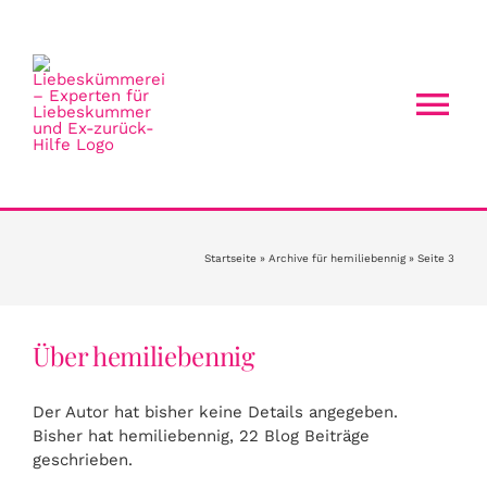
Zum
Inhalt
springen
Tog
Nav
HOME
BERATER
Startseite
»
Archive für hemiliebennig
»
Seite 3
BERATUNGSTHEMEN
Über
hemiliebennig
NEU BEI UNS?
Der Autor hat bisher keine Details angegeben.
Bisher hat hemiliebennig, 22 Blog Beiträge
geschrieben.
REGISTRIERUNG