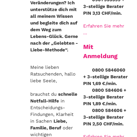
Veränderungen? Ich
3-stellige Berater
unterstütze dich mit
PIN 3,13 CHF/min.
ÜBER UNS
all meinem Wissen
und begleite dich auf
Erfahren Sie mehr
dem Weg zum
…
MAGAZIN
Lebens-Glück. Gerne
nach der „Gelebten -
Mit
Liebe-Methode“.
HOROSKOP
Anmeldung
Meine lieben
0800 5846060
Ratsuchenden, hallo
KONTAKT
+ 3-stellige Berater
liebe Seele,
PIN 1,69 €/min.
0800 584606 +
brauchst du
schnelle
LOGIN
3-stellige Berater
Notfall-Hilfe
in
PIN 1,89 €/min.
Entscheidungs-
0800 584606 +
Findungen, Klarheit
3-stellige Berater
in Sachen
Liebe,
PIN 2,50 CHF/min.
Familie, Beruf
oder
wichtigen
Erfahren Sie mehr