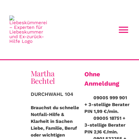
Zum
Inhalt
springen
Tog
Nav
HOME
Martha
BERATER
Ohne
Bechtel
Anmeldung
BERATUNGSTHEMEN
DURCHWAHL 104
09005 999 901
+ 3-stellige Berater
Brauchst du schnelle
PIN 1,99 €/min.
NEU BEI UNS?
Notfall-Hilfe &
09005 18751 +
Klarheit in Sachen
3-stellige Berater
Liebe, Familie, Beruf
PIN 2,16 €/min.
REGISTRIERUNG
oder wichtigen
0901 533355 +